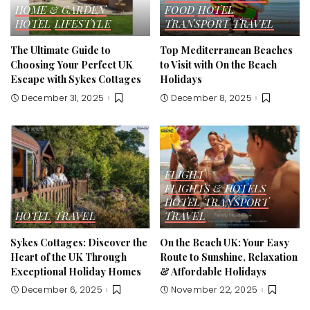
HOME & GARDEN
FOOD
HOTEL
HOTEL
LIFESTYLE
TRANSPORT
TRAVEL
The Ultimate Guide to
Top Mediterranean Beaches
Choosing Your Perfect UK
to Visit with On the Beach
Escape with Sykes Cottages
Holidays
December 31, 2025
December 8, 2025
FLIGHT
FLIGHTS & HOTELS
HOTEL
TRANSPORT
HOTEL
TRAVEL
TRAVEL
Sykes Cottages: Discover the
On the Beach UK: Your Easy
Heart of the UK Through
Route to Sunshine, Relaxation
Exceptional Holiday Homes
& Affordable Holidays
December 6, 2025
November 22, 2025