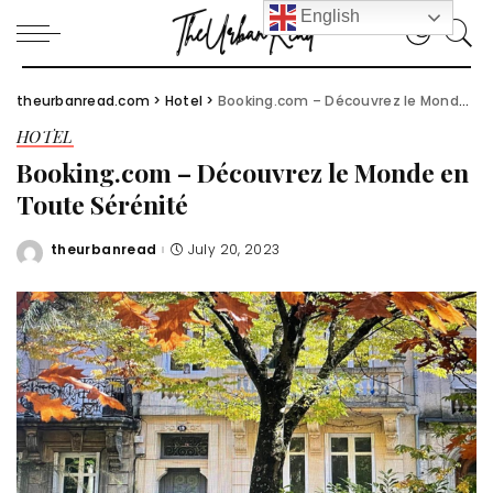
English
theurbanread.com
>
Hotel
>
Booking.com – Découvrez le Monde en Toute Sérénité
HOTEL
Booking.com – Découvrez le Monde en
Toute Sérénité
theurbanread
July 20, 2023
Posted
by