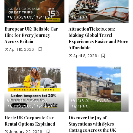
TRANSPORT
TRAVEL
TRAVEL
Europcar UK: Reliable Car
AttractionTickets.com:
Hire for Every Journey
Making Global Travel
Across Britain
Experiences Easier and More
Affordable
April 10, 2026
April 8, 2026
RENTAL SERVICES
HOME & GARDEN
TRANSPORT
TRAVEL
TRAVEL
Hertz UK Corporate Car
Discover the Joy of
Rental Options Explained
Staycations with Sykes
Cottages Across the UK
January 22, 2026