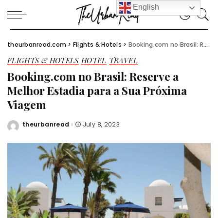
English
theurbanread.com
>
Flights & Hotels
>
Booking.com no Brasil: Reserve a Melhor Estadia para a Sua Próxima Viagem
FLIGHTS & HOTELS
HOTEL
TRAVEL
Booking.com no Brasil: Reserve a
Melhor Estadia para a Sua Próxima
Viagem
theurbanread
July 8, 2023
Posted
by