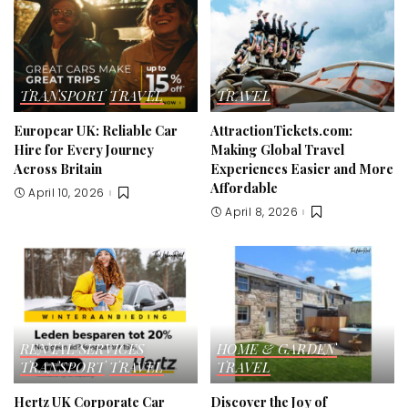
TRANSPORT
TRAVEL
TRAVEL
Europcar UK: Reliable Car
AttractionTickets.com:
Hire for Every Journey
Making Global Travel
Across Britain
Experiences Easier and More
Affordable
April 10, 2026
April 8, 2026
RENTAL SERVICES
HOME & GARDEN
TRANSPORT
TRAVEL
TRAVEL
Hertz UK Corporate Car
Discover the Joy of