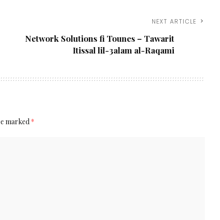
NEXT ARTICLE
Network Solutions fi Tounes – Tawarit
Itissal lil-3alam al-Raqami
are marked
*