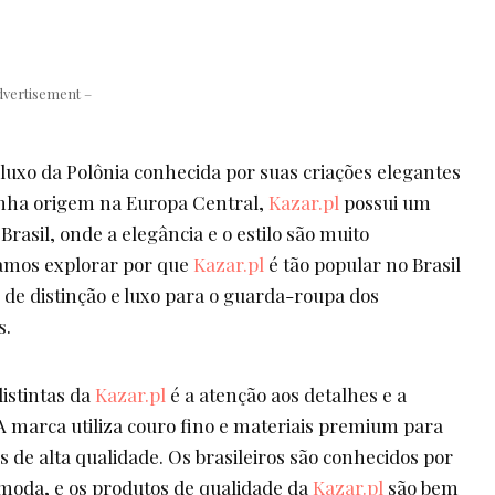
dvertisement –
uxo da Polônia conhecida por suas criações elegantes
enha origem na Europa Central,
Kazar.pl
possui um
 Brasil, onde a elegância e o estilo são muito
vamos explorar por que
Kazar.pl
é tão popular no Brasil
 de distinção e luxo para o guarda-roupa dos
s.
istintas da
Kazar.pl
é a atenção aos detalhes e a
 A marca utiliza couro fino e materiais premium para
os de alta qualidade. Os brasileiros são conhecidos por
 moda, e os produtos de qualidade da
Kazar.pl
são bem