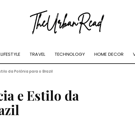
LIFESTYLE
TRAVEL
TECHNOLOGY
HOME DECOR
tilo da Polônia para o Brazil
ia e Estilo da
azil