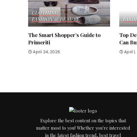
CLOTHING
FASHION & BEAUTY
FASH
The Smart Shopper’s Guide to
Top De
Primeriti
Can Buy
April 24, 2026
April 1
Explore the best content on the topics that
matter most to you! Whether you're interested
in the latest fashion trend, best travel