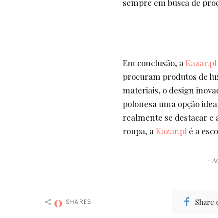
sempre em busca de produ
Em conclusão, a
Kazar.p
procuram produtos de luxo
materiais, o design inov
polonesa uma opção ideal
realmente se destacar e 
roupa, a
Kazar.pl
é a esco
– A
0
Share 
SHARES