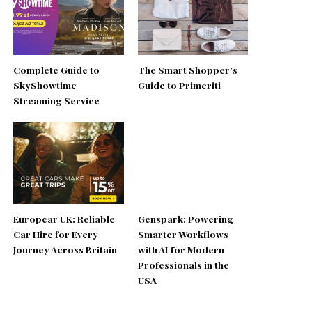
Complete Guide to
The Smart Shopper’s
SkyShowtime
Guide to Primeriti
Streaming Service
Europcar UK: Reliable
Genspark: Powering
Car Hire for Every
Smarter Workflows
Journey Across Britain
with AI for Modern
Professionals in the
USA