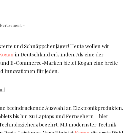
dvertisement –
isterte und Schnäppchenjäger! Heute wollen wir
Kogan
in Deutschland erkunden. Als eine der
 und E-Commerce-Marken bietet Kogan eine breite
d Innovationen für jeden.
arf
eine beeindruckende Auswahl an Elektronikprodukten.
lets bis hin zu Laptops und Fernsehern – hier
s Technologieherz begehrt. Mit modernster Technik
 Preis-Leistungs-Verhältnis ist
Kogan
die erste Wahl