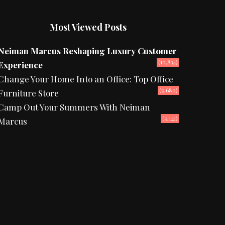
Most Viewed Posts
Neiman Marcus Reshaping Luxury Customer
(10,834)
Experience
Change Your Home Into an Office: Top Office
(9,680)
Furniture Store
Camp Out Your Summers With Neiman
(9,141)
Marcus