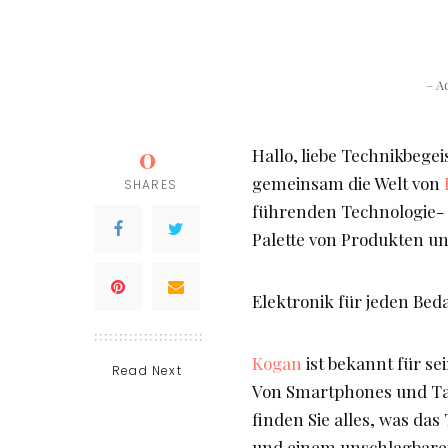
– A
0
Hallo, liebe Technikbege
gemeinsam die Welt von
SHARES
führenden Technologie-
Palette von Produkten un
Elektronik für jeden Bed
Kogan
ist bekannt für s
Read Next
Von Smartphones und Tab
finden Sie alles, was da
und einem unschlagbaren